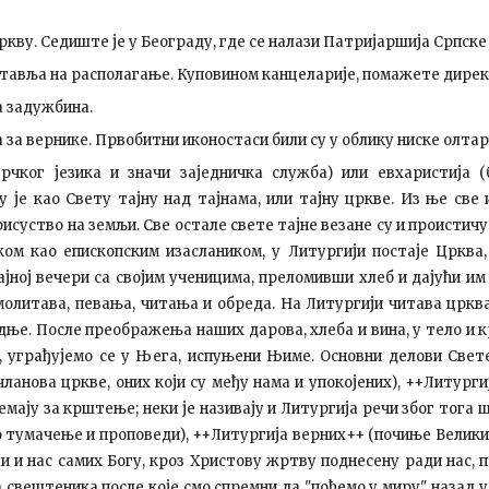
ркву. Седиште је у Београду, где се налази Патријаршија Српск
ставља на располагање. Куповином канцеларије, помажете дирек
а задужбина.
 за вернике. Првобитни иконостаси били су у облику ниске олтар
рчког језика и значи заједничка служба) или евхаристија 
 је као Свету тајну над тајнама, или тајну цркве. Из ње све 
суство на земљи. Све остале свете тајне везане су и проистичу
ом као епископским изаслаником, у Литургији постаје Црква,
јној вечери са својим ученицима, преломивши хлеб и дајући им х
 молитава, певања, читања и обреда. На Литургији читава цркв
дње. После преображења наших дарова, хлеба и вина, у тело и 
, уграђујемо се у Њега, испуњени Њиме. Основни делови Свет
ланова цркве, оних који су међу нама и упокојених), ++Литурги
ремају за крштење; неки је називају и Литургија речи због тога
о тумачење и проповеди), ++Литургија верних++ (почиње Велик
 и нас самих Богу, кроз Христову жртву поднесену ради нас,
ештеника после које смо спремни да "пођемо у миру", назад у 