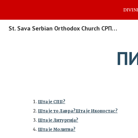
DIVIN
Sk
St. Sava Serbian Orthodox Church СРПСКА ПРАВОСЛАВНА ЦРКВА СВЕТОГ САВЕ
ПИ
Шта је СПЦ?
Шта је то Лавра?
Шта је Иконостас?
Шта је Литургија?
Шта је Молитва?