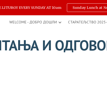
E LITURGY EVERY SUNDAY AT 10am
Sunday Lunch at N
ip to main content
Skip to navigat
WELCOME - ДОБРО ДОШЛИ
СТАРАТЕЉСТВО 2025
ТАЊА И ОДГОВ