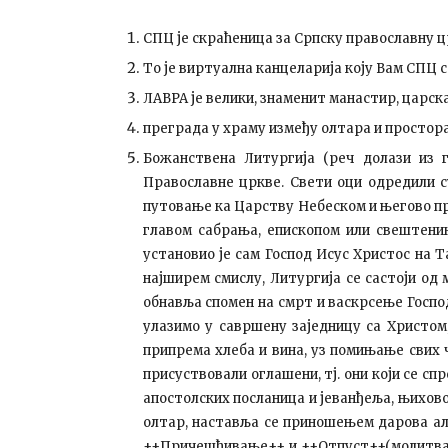
СПЦ је скраћеница за Српску православну ц
То је виртуална канцеларија коју Вам СПЦ 
ЛАВРА је велики, знаменит манастир, царск
преграда у храму између олтара и простора
Божанствена Литургија (реч долази из г
Православне цркве. Свети оци одредили су
путовање ка Царству Небеском и његово при
главом сабрања, епископом или свештеник
установио је сам Господ Исус Христос на Та
најширем смислу, Литургија се састоји од
обнавља спомен на смрт и васкрсење Госпо
улазимо у савршену заједницу са Христом
припрема хлеба и вина, уз помињање свих ч
присуствовали оглашени, тј. они који се сп
апостолских посланица и јеванђеља, њихов
олтар, наставља се приношењем дарова али
++Причешћивање++, и ++Отпуст++(молитва св