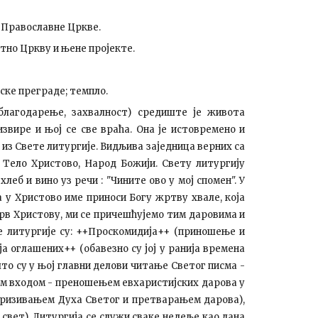
е Православне Цркве.
тно Цркву и њене пројекте.
ске преграде; темпло.
(благодарење, захвалност) средиште је живота
извире и њој се све враћа. Она је истовремено и
 из Свете литургије. Видљива заједница верних са
 Тело Христово, Народ Божији. Свету литургију
леб и вино уз речи : "Чините ово у мој спомен". У
а у Христово име приноси Богу жртву хвале, која
крв Христову, ми се причешћујемо тим даровима и
е литургије су: ++Проскомидија++ (приношење и
ја оглашених++ (обавезно су јој у ранија времена
 што су у њој главни делови читање Светог писма -
им входом - преношењем евхаристијских дарова у
 призивањем Духа Светог и претварањем дарова),
свет). Литургија се служи сваке недеље као дана